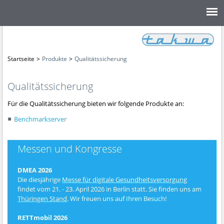
takwa_logo.png
Startseite
>
Produkte
>
Qualitätssicherung
Qualitätssicherung
Für die Qualitätssicherung bieten wir folgende Produkte an:
Benchmarkserver
Messen und Kongresse
DMEA 2026
Die diesjährige
Messe für digitale Gesundheitsversorgung
findet vom 21. - 23. April 2026 in Berlin statt. Sie finden uns am
Thüringen Stand
. Wir freuen uns auf Ihren Besuch!
RETTmobil 2026